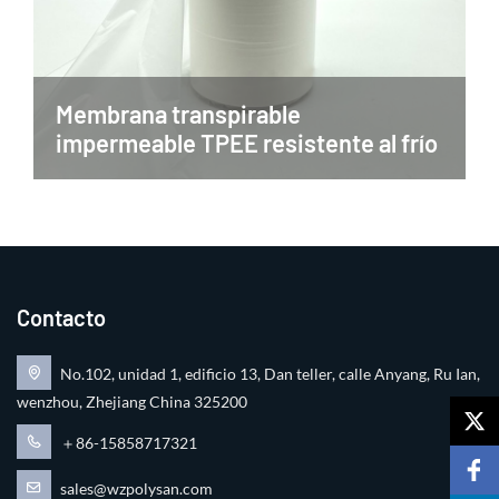
Membrana transpirable
impermeable TPEE resistente al frío
Contacto
No.102, unidad 1, edificio 13, Dan teller, calle Anyang, Ru Ian,
wenzhou, Zhejiang China 325200
＋86-15858717321
sales@wzpolysan.com