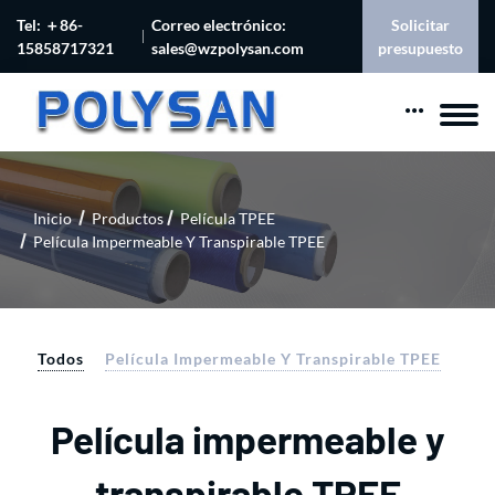
Tel: ＋86-
Correo electrónico:
Solicitar
15858717321
sales@wzpolysan.com
presupuesto
Inicio
Productos
Película TPEE
Película Impermeable Y Transpirable TPEE
Todos
Película Impermeable Y Transpirable TPEE
Película impermeable y
transpirable TPEE