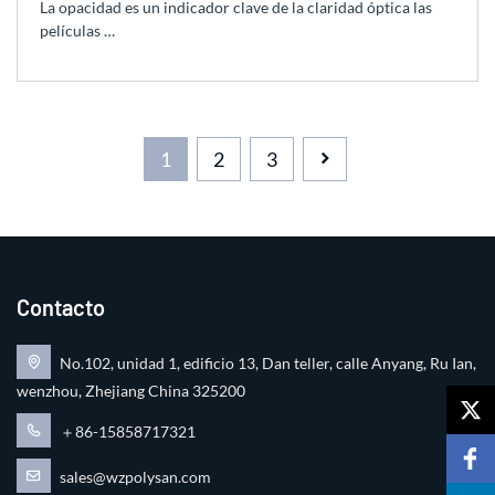
La opacidad es un indicador clave de la claridad óptica las
películas …
1
2
3
Contacto
No.102, unidad 1, edificio 13, Dan teller, calle Anyang, Ru Ian,
wenzhou, Zhejiang China 325200
＋86-15858717321
sales@wzpolysan.com