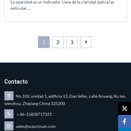
La opacidad es un indicador clave de la claridad óptica las
películas …
1
2
3
Contacto
No.102, unidad 1, edificio 13, Dan teller, calle Anyang, Ru Ian,
wenzhou, Zhejiang China 325200
＋86-15858717321
sales@wzpolysan.com