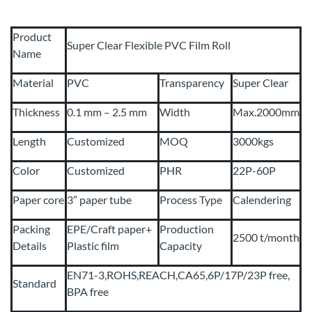
Product
Super Clear Flexible PVC Film Roll
Name
Material
PVC
Transparency
Super Clear
Thickness
0.1 mm – 2.5 mm
Width
Max.2000mm
Length
Customized
MOQ
3000kgs
Color
Customized
PHR
22P-60P
Paper core
3” paper tube
Process Type
Calendering
Packing
EPE/Craft paper+
Production
2500 t/month
Details
Plastic film
Capacity
EN71-3,ROHS,REACH,CA65,6P/17P/23P free,
Standard
BPA free