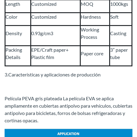
Length
Customized
MOQ
1000kgs
Color
Customized
Hardness
Soft
Working
Density
0.93g/cm3
Casting
Process
Packing
EPE/Craft paper+
3” paper
Paper core
Details
Plastic film
tube
3.Características y aplicaciones de producción
Película PEVA gris plateada La película EVA se aplica
ampliamente en cubiertas antipolvo para vehículos, cubiertas
antipolvo para bicicletas, forros de bolsas refrigeradoras y
cortinas opacas.