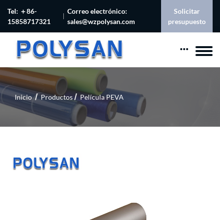
Tel: ＋86-
Correo electrónico:
Solicitar
15858717321
sales@wzpolysan.com
presupuesto
Inicio
Productos
Película PEVA