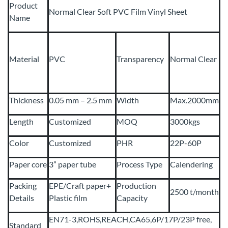
Product
Normal Clear Soft PVC Film Vinyl Sheet
Name
Material
PVC
Transparency
Normal Clear
Thickness
0.05 mm – 2.5 mm
Width
Max.2000mm
Length
Customized
MOQ
3000kgs
Color
Customized
PHR
22P-60P
Paper core
3” paper tube
Process Type
Calendering
Packing
EPE/Craft paper+
Production
2500 t/month
Details
Plastic film
Capacity
EN71-3,ROHS,REACH,CA65,6P/17P/23P free,
Standard