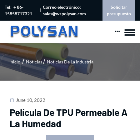
Tel: ＋86-
Correo electrónico:
Solicitar
15858717321
sales@wzpolysan.com
presupuesto
Inicio
Noticias
Noticias De La Industria
June 10, 2022
Película De TPU Permeable A
La Humedad