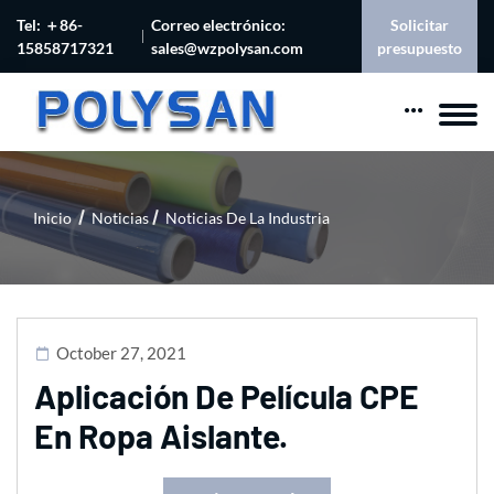
Tel: ＋86-
Correo electrónico:
Solicitar
15858717321
sales@wzpolysan.com
presupuesto
Inicio
Noticias
Noticias De La Industria
October 27, 2021
Aplicación De Película CPE
En Ropa Aislante.