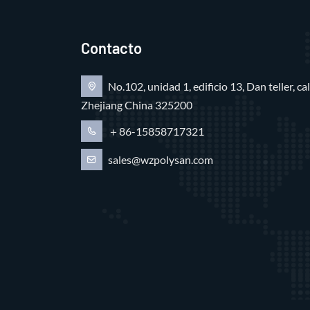
Contacto
No.102, unidad 1, edificio 13, Dan teller, c
Zhejiang China 325200
＋86-15858717321
sales@wzpolysan.com