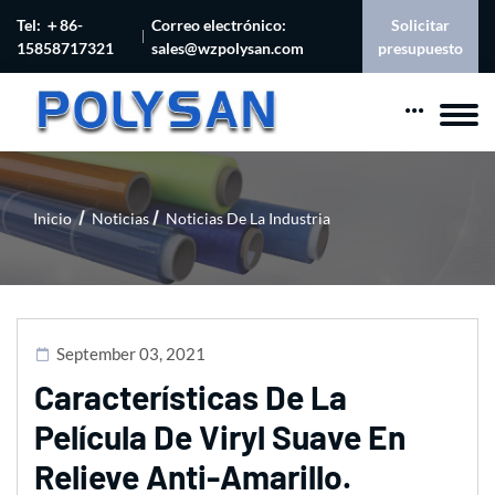
Tel: ＋86-
Correo electrónico:
Solicitar
15858717321
sales@wzpolysan.com
presupuesto
Inicio
Noticias
Noticias De La Industria
September 03, 2021
Características De La
Película De Viryl Suave En
Relieve Anti-Amarillo.