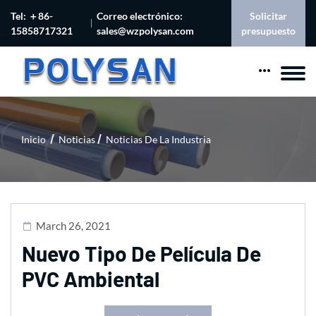
Tel: ＋86-
Correo electrónico:
Solicitar
15858717321
sales@wzpolysan.com
presupuesto
Inicio
Noticias
Noticias De La Industria
March 26, 2021
Nuevo Tipo De Película De
PVC Ambiental