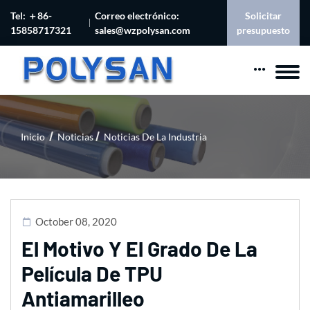
Tel: ＋86-
Correo electrónico:
Solicitar
15858717321
sales@wzpolysan.com
presupuesto
Inicio
Noticias
Noticias De La Industria
October 08, 2020
El Motivo Y El Grado De La
Película De TPU
Antiamarilleo