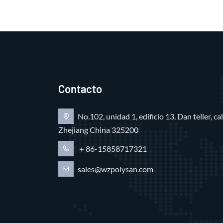
Contacto
No.102, unidad 1, edificio 13, Dan teller, c
Zhejiang China 325200
＋86-15858717321
sales@wzpolysan.com