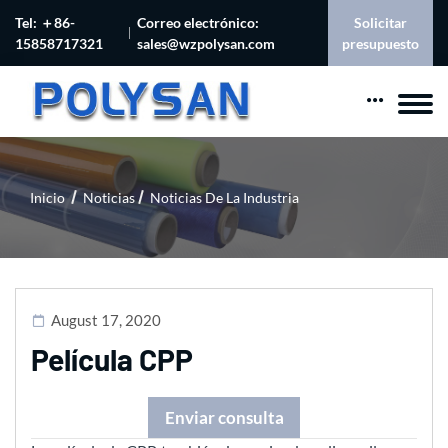
Tel: ＋86-
Correo electrónico:
Solicitar
15858717321
sales@wzpolysan.com
presupuesto
Inicio
Noticias
Noticias De La Industria
August 17, 2020
Película CPP
Enviar consulta