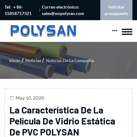
Tel: ＋86-
Correo electrónico:
Solicitar
15858717321
sales@wzpolysan.com
presupuesto
Inicio
Noticias
Noticias De La Compañía
May 10, 2020
La Característica De La
Película De Vidrio Estática
De PVC POLYSAN