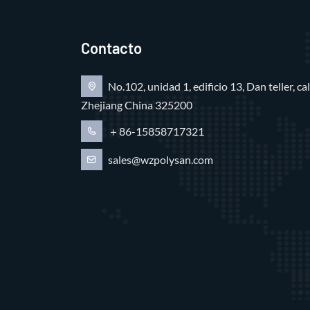
Contacto
No.102, unidad 1, edificio 13, Dan teller, c
Zhejiang China 325200
＋86-15858717321
sales@wzpolysan.com