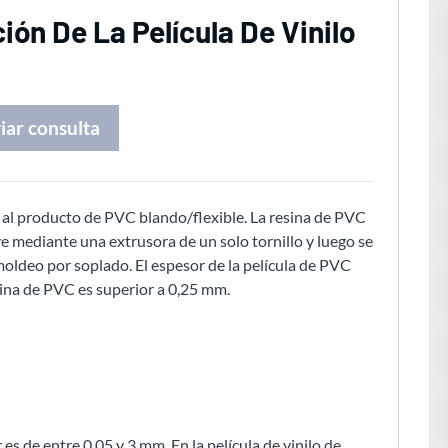
ión De La Película De Vinilo
iar consulta
e al producto de PVC blando/flexible. La resina de PVC
 mediante una extrusora de un solo tornillo y luego se
oldeo por soplado. El espesor de la película de PVC
mina de PVC es superior a 0,25 mm.
s de entre 0,05 y 3 mm. En la película de vinilo de