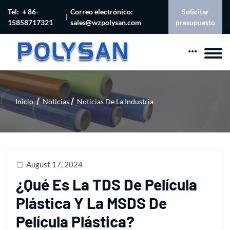
Tel: ＋86-
Correo electrónico:
Solicitar
15858717321
sales@wzpolysan.com
presupuesto
Inicio
Noticias
Noticias De La Industria
August 17, 2024
¿Qué Es La TDS De Película
Plástica Y La MSDS De
Película Plástica?