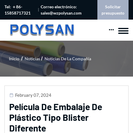
Tel: ＋86-
Correo electrónico:
Solicitar
15858717321
sales@wzpolysan.com
presupuesto
Inicio
Noticias
Noticias De La Compañía
February 07, 2024
Película De Embalaje De
Plástico Tipo Blister
Diferente