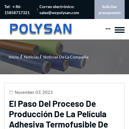
Tel: ＋86-
Correo electrónico:
Solicitar
15858717321
sales@wzpolysan.com
presupuesto
Inicio
Noticias
Noticias De La Compañía
November 03, 2023
El Paso Del Proceso De
Producción De La Película
Adhesiva Termofusible De