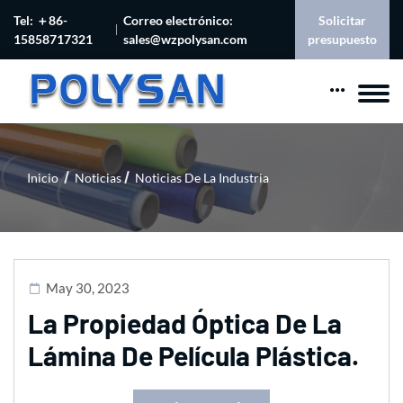
Tel: ＋86-
Correo electrónico:
Solicitar
15858717321
sales@wzpolysan.com
presupuesto
Inicio
Noticias
Noticias De La Industria
May 30, 2023
La Propiedad Óptica De La
Lámina De Película Plástica.