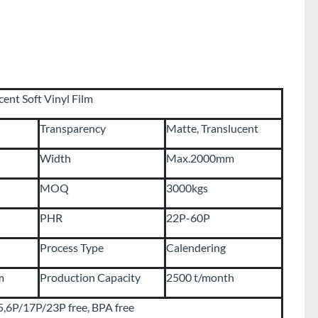
ent Soft Vinyl Film
Transparency
Matte, Translucent
Width
Max.2000mm
MOQ
3000kgs
PHR
22P-60P
Process Type
Calendering
m
Production Capacity
2500 t/month
P/17P/23P free, BPA free