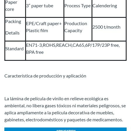
Paper
3” paper tube
Process Type
Calendering
core
Packing
EPE/Craft paper+
Production
2500 t/month
Plastic film
Capacity
Details
EN71-3,ROHS,REACH,CA65,6P/17P/23P free,
Standard
BPA free
Característica de producción y aplicación
La lámina de película de vinilo en relieve ecológica es
ambiental, no libera gases tóxicos ni materiales peligrosos, se
aplica ampliamente a la película decorativa de muebles,
gabinetes, electrodomésticos y paquetes de medicamentos.