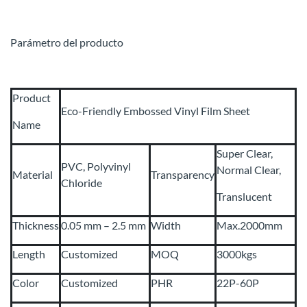
Parámetro del producto
Product
Eco-Friendly Embossed Vinyl Film Sheet
Name
Super Clear,
PVC, Polyvinyl
Normal Clear,
Material
Transparency
Chloride
Translucent
Thickness
0.05 mm – 2.5 mm
Width
Max.2000mm
Length
Customized
MOQ
3000kgs
Color
Customized
PHR
22P-60P