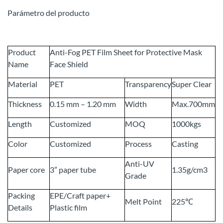
Parámetro del producto
Product
Anti-Fog PET Film Sheet for Protective Mask
Name
Face Shield
Material
PET
Transparency
Super Clear
Thickness
0.15 mm – 1.20 mm
Width
Max.700mm
Length
Customized
MOQ
1000kgs
Color
Customized
Process
Casting
Anti-UV
Paper core
3” paper tube
1.35g/cm3
Grade
Packing
EPE/Craft paper+
Melt Point
225℃
Details
Plastic film